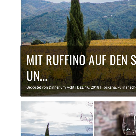
MIT RUFFINO AUF DEN 
UN...
Gepostet von
Dinner um Acht
|
Dez. 16, 2018
|
Toskana
,
kulinarisch