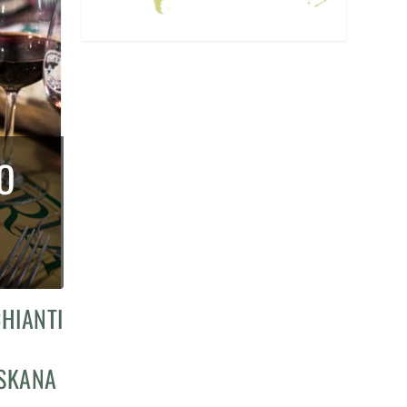
CO
CHIANTI
N
OSKANA