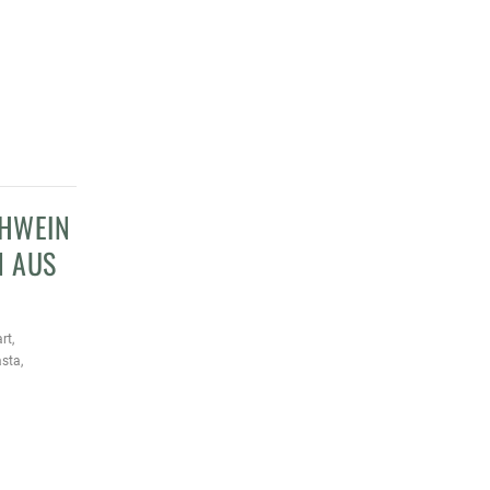
CHWEIN
N AUS
D
rt
,
sta
,
eisch
,