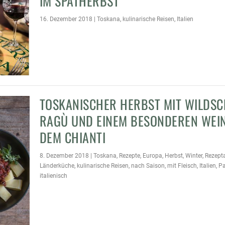
IM SPÄTHERBST
16. Dezember 2018
|
Toskana
,
kulinarische Reisen
,
Italien
TOSKANISCHER HERBST MIT WILDS
RAGÙ UND EINEM BESONDEREN WEI
 MIT WILDSCHWEIN RAGÙ UN
DEM CHIANTI
8. Dezember 2018
|
Toskana
,
Rezepte
,
Europa
,
Herbst
,
Winter
,
Rezepta
Länderküche
,
kulinarische Reisen
,
nach Saison
,
mit Fleisch
,
Italien
,
Pa
opa
,
Herbst
,
Winter
,
Rezeptart
,
Länderküche
,
kulinarische Reisen
,
nach Saison
,
mit Fl
italienisch