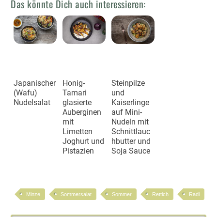
Das könnte Dich auch interessieren:
Japanischer
Honig-
Steinpilze
(Wafu)
Tamari
und
Nudelsalat
glasierte
Kaiserlinge
Auberginen
auf Mini-
mit
Nudeln mit
Limetten
Schnittlauc
Joghurt und
hbutter und
Pistazien
Soja Sauce
Minze
Sommersalat
Sommer
Rettich
Radi