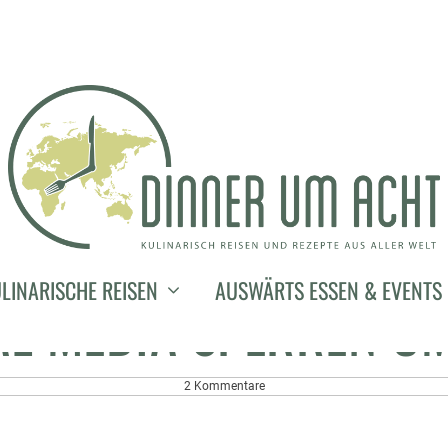
21. Juni 2017
E SHANGHAI REISE UN
LINARISCHE REISEN
AUSWÄRTS ESSEN & EVENTS
AL MEDIA SPERREN U
2 Kommentare