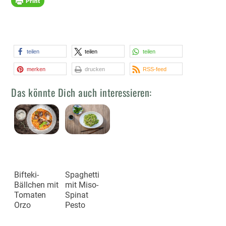
teilen
teilen
teilen
merken
drucken
RSS-feed
Das könnte Dich auch interessieren:
Bifteki-
Spaghetti
Bällchen mit
mit Miso-
Tomaten
Spinat
Orzo
Pesto