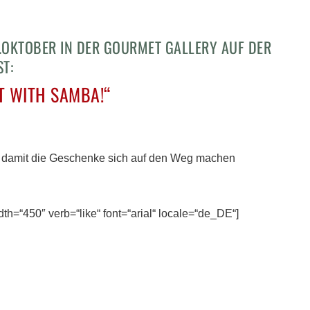
.OKTOBER IN DER GOURMET GALLERY AUF DER
T:
T WITH SAMBA!“
en, damit die Geschenke sich auf den Weg machen
dth=“450″ verb=“like“ font=“arial“ locale=“de_DE“]