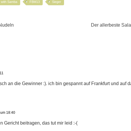
t with Samba
FBM13
Sieger
 Nudeln
Der allerbeste Sala
11
h an die Gewinner :). ich bin gespannt auf Frankfurt und auf d
 um 18:40
n Gericht beitragen, das tut mir leid :-(