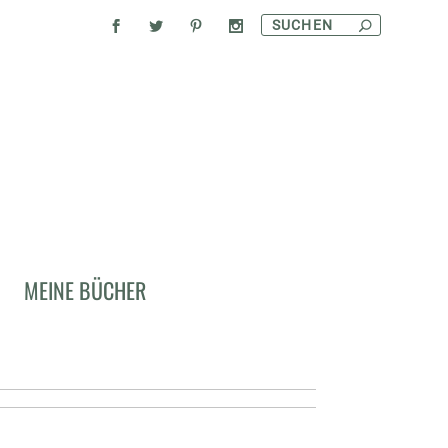
COOK IT WITH
MEINE BÜCHER