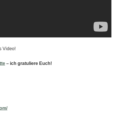
s Video!
tte
– ich gratuliere Euch!
com/