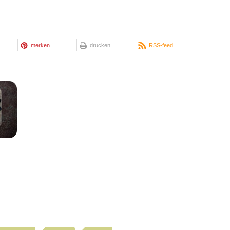
merken
drucken
RSS-feed