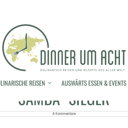
26. September 2013
S AN DIE TÖPFE! DIE "
LINARISCHE REISEN
AUSWÄRTS ESSEN & EVENTS
SAMBA" SIEGER
8 Kommentare