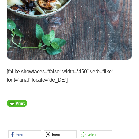
[fblike showfaces=“false“ width=“450″ verb=“like“
font=“arial“ locale=“de_DE“]
teilen
teilen
teilen