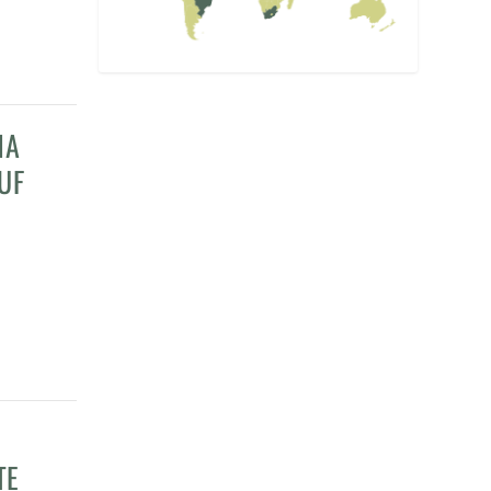
NA
UF
TE