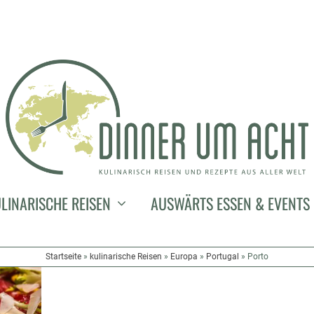
PORTO IM JANUAR – EIN INTERVIEW 
LINARISCHE REISEN
AUSWÄRTS ESSEN & EVENTS
RUI MARTINS ÜBER DAS BESTE FLEI
4. Februar 2016
|
Porto
,
auswärts essen & events
,
kulinarische Reise
Startseite
»
kulinarische Reisen
»
Europa
»
Portugal
»
Porto