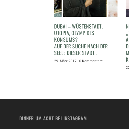
DUBAI – WÜSTENSTADT,
N
UTOPIA, OLYMP DES
„
KONSUMS?
A
AUF DER SUCHE NACH DER
D
SEELE DIESER STADT..
M
K
29. März 2017
|
0 Kommentare
2
DINNER UM ACHT BEI INSTAGRAM