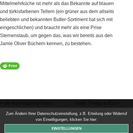
Mittelmehrküche ist mehr als das Bekannte auf blauen
und türkisfarbenen Tellern (ein grüner aus dem allseits
beliebten und bekannten Butler-Sortiment hat sich mit
eingeschlichen) und braucht mehr als eine Prise
Sternenstaub, um gegen das, was wir bereits aus den
Jamie Oliver Büchern kennen, zu bestehen.
<
die Kochlegende Hans
Good Things to Eat
>
Haas
Zum Ändern Ihrer Datenschutzeinstellung, z.B. Erteilung oder Widerruf
von Einwilligungen, klicken Sie hier:
© 2026 Dinner um Acht. Alle Rechte vorbehalten
EINSTELLUNGEN