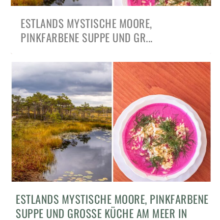
ESTLANDS MYSTISCHE MOORE,
PINKFARBENE SUPPE UND GR...
TALLINN ENTDECKEN: MODERN, COOL &
ESTLANDS MYSTISCHE MOORE, PINKFARBENE
KÖSTLICH – ...
SUPPE UND GROSSE KÜCHE AM MEER IN P